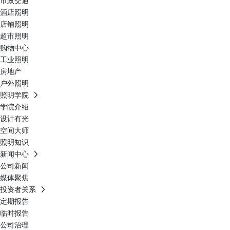
市政交通
酒店照明
店铺照明
超市照明
购物中心
工业照明
房地产
户外照明
照明学院
学院介绍
设计有光
空间大师
照明知识
新闻中心
公司新闻
媒体聚焦
投资者关系
定期报告
临时报告
公司治理