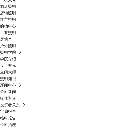
酒店照明
店铺照明
超市照明
购物中心
工业照明
房地产
户外照明
照明学院
学院介绍
设计有光
空间大师
照明知识
新闻中心
公司新闻
媒体聚焦
投资者关系
定期报告
临时报告
公司治理